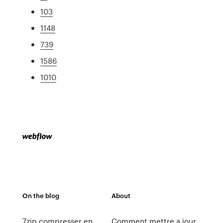
103
1148
739
1586
1010
On the blog
About
7zip compresser en
Comment mettre a jour