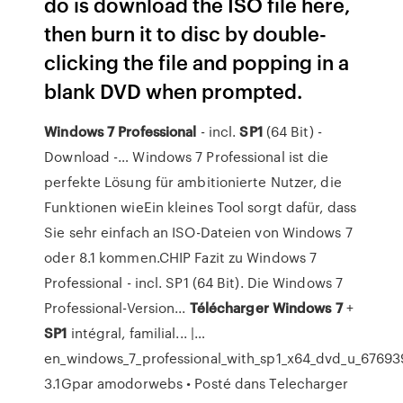
do is download the ISO file here,
then burn it to disc by double-
clicking the file and popping in a
blank DVD when prompted.
Windows
7
Professional
- incl.
SP
1
(64 Bit) -
Download -… Windows 7 Professional ist die
perfekte Lösung für ambitionierte Nutzer, die
Funktionen wieEin kleines Tool sorgt dafür, dass
Sie sehr einfach an ISO-Dateien von Windows 7
oder 8.1 kommen.CHIP Fazit zu Windows 7
Professional - incl. SP1 (64 Bit). Die Windows 7
Professional-Version...
Télécharger
Windows
7
+
SP
1
intégral, familial... |…
en_windows_7_professional_with_sp1_x64_dvd_u_676939
3.1Gpar amodorwebs • Posté dans Telecharger