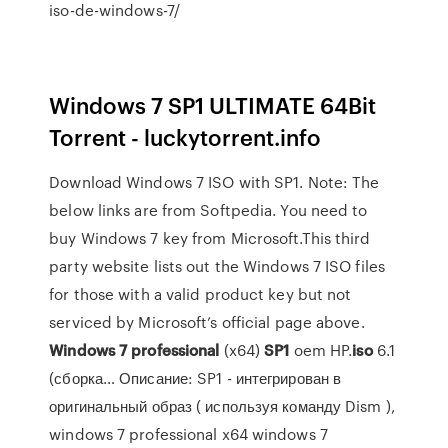
iso-de-windows-7/
Windows 7 SP1 ULTIMATE 64Bit
Torrent - luckytorrent.info
Download Windows 7 ISO with SP1. Note: The
below links are from Softpedia. You need to
buy Windows 7 key from Microsoft.This third
party website lists out the Windows 7 ISO files
for those with a valid product key but not
serviced by Microsoft’s official page above.
Windows
7
professional
(x64)
SP
1
oem HP.
iso
6.1
(сборка… Описание: SP1 - интегрирован в
оригинальный образ ( используя команду Dism ),
windows 7 professional x64 windows 7