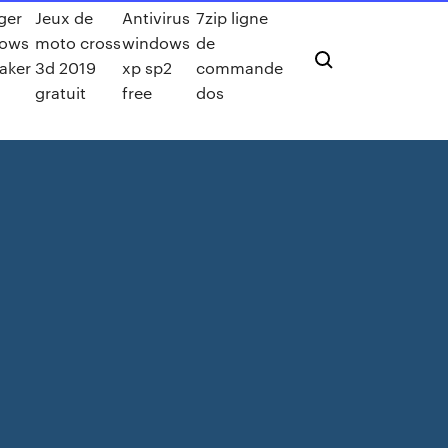
ger
Jeux de
Antivirus
7zip ligne
dows
moto cross
windows
de
aker
3d 2019
xp sp2
commande
gratuit
free
dos