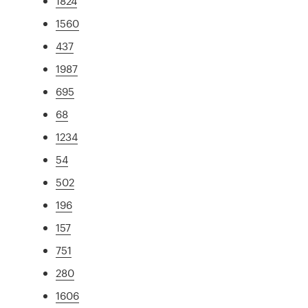
1824
1560
437
1987
695
68
1234
54
502
196
157
751
280
1606