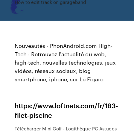
How to edit track on garageband
Nouveautés - PhonAndroid.com High-
Tech : Retrouvez l'actualité du web,
high-tech, nouvelles technologies, jeux
vidéos, réseaux sociaux, blog
smartphone, iphone, sur Le Figaro
https://www.loftnets.com/fr/183-
filet-piscine
Télécharger Mini Golf - Logithèque PC Astuces