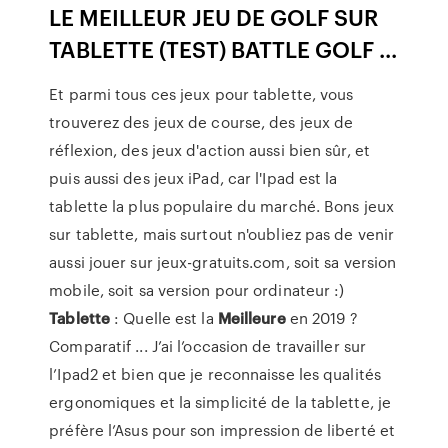
LE MEILLEUR JEU DE GOLF SUR
TABLETTE (TEST) BATTLE GOLF ...
Et parmi tous ces jeux pour tablette, vous
trouverez des jeux de course, des jeux de
réflexion, des jeux d'action aussi bien sûr, et
puis aussi des jeux iPad, car l'Ipad est la
tablette la plus populaire du marché. Bons jeux
sur tablette, mais surtout n'oubliez pas de venir
aussi jouer sur jeux-gratuits.com, soit sa version
mobile, soit sa version pour ordinateur :)
Tablette
: Quelle est la
Meilleure
en 2019 ?
Comparatif ... J’ai l’occasion de travailler sur
l’Ipad2 et bien que je reconnaisse les qualités
ergonomiques et la simplicité de la tablette, je
préfère l’Asus pour son impression de liberté et