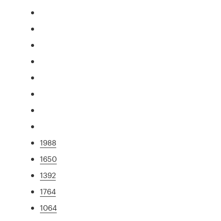
1988
1650
1392
1764
1064