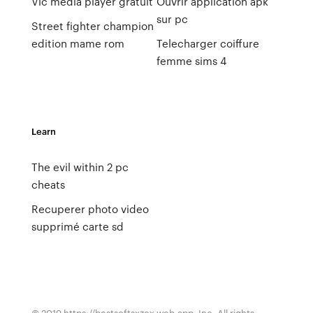
Vlc media player gratuit
Ouvrir application apk
sur pc
Street fighter champion
edition mame rom
Telecharger coiffure
femme sims 4
Learn
The evil within 2 pc
cheats
Recuperer photo video
supprimé carte sd
© 2019 https://bestsoftsxzex.web.app, Inc. All rights