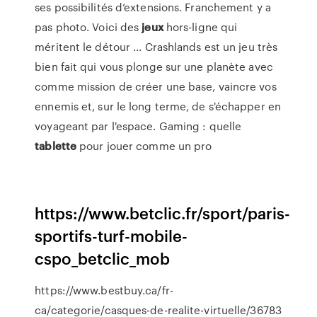
ses possibilités d’extensions. Franchement y a
pas photo. Voici des
jeux
hors-ligne qui
méritent le détour ... Crashlands est un jeu très
bien fait qui vous plonge sur une planète avec
comme mission de créer une base, vaincre vos
ennemis et, sur le long terme, de s'échapper en
voyageant par l'espace. Gaming : quelle
tablette
pour jouer comme un pro
https://www.betclic.fr/sport/paris-
sportifs-turf-mobile-
cspo_betclic_mob
https://www.bestbuy.ca/fr-
ca/categorie/casques-de-realite-virtuelle/36783