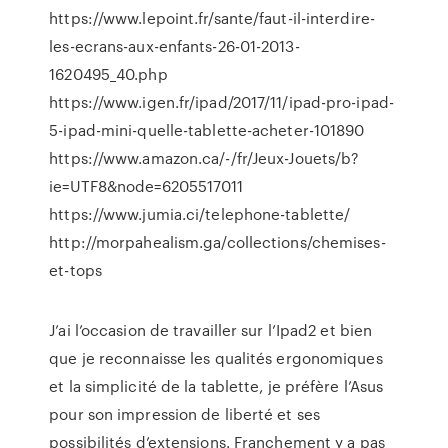
https://www.lepoint.fr/sante/faut-il-interdire-
les-ecrans-aux-enfants-26-01-2013-
1620495_40.php
https://www.igen.fr/ipad/2017/11/ipad-pro-ipad-
5-ipad-mini-quelle-tablette-acheter-101890
https://www.amazon.ca/-/fr/Jeux-Jouets/b?
ie=UTF8&node=6205517011
https://www.jumia.ci/telephone-tablette/
http://morpahealism.ga/collections/chemises-
et-tops
J’ai l’occasion de travailler sur l’Ipad2 et bien
que je reconnaisse les qualités ergonomiques
et la simplicité de la tablette, je préfère l’Asus
pour son impression de liberté et ses
possibilités d’extensions. Franchement y a pas