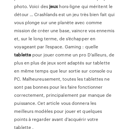
photo. Voici des
jeux
hors-ligne qui méritent le
détour ... Crashlands est un jeu très bien fait qui
vous plonge sur une planète avec comme
mission de créer une base, vaincre vos ennemis
et, sur le long terme, de s'échapper en
voyageant par l'espace. Gaming : quelle
tablette
pour jouer comme un pro D’ailleurs, de
plus en plus de jeux sont adaptés sur tablette
en même temps que leur sortie sur console ou
PC. Malheureusement, toutes les tablettes ne
sont pas bonnes pour les faire fonctionner
correctement, principalement par manque de
puissance. Cet article vous donnera les
meilleurs modèles pour jouer et quelques
points à regarder avant d’acquérir votre
tablette .