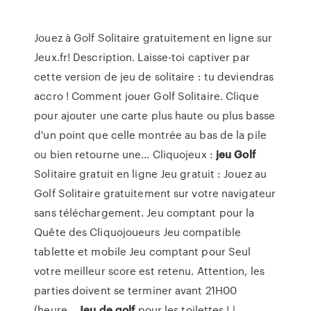
Jouez à Golf Solitaire gratuitement en ligne sur
Jeux.fr! Description. Laisse-toi captiver par
cette version de jeu de solitaire : tu deviendras
accro ! Comment jouer Golf Solitaire. Clique
pour ajouter une carte plus haute ou plus basse
d'un point que celle montrée au bas de la pile
ou bien retourne une... Cliquojeux :
jeu
Golf
Solitaire gratuit en ligne Jeu gratuit : Jouez au
Golf Solitaire gratuitement sur votre navigateur
sans téléchargement. Jeu comptant pour la
Quête des Cliquojoueurs Jeu compatible
tablette et mobile Jeu comptant pour Seul
votre meilleur score est retenu. Attention, les
parties doivent se terminer avant 21H00
(heure...
Jeu
de
golf
pour les toilettes ! |