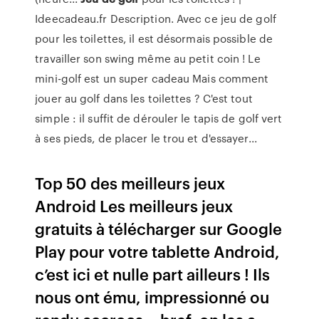
Ideecadeau.fr Description. Avec ce jeu de golf
pour les toilettes, il est désormais possible de
travailler son swing même au petit coin ! Le
mini-golf est un super cadeau Mais comment
jouer au golf dans les toilettes ? C'est tout
simple : il suffit de dérouler le tapis de golf vert
à ses pieds, de placer le trou et d'essayer...
Top 50 des meilleurs jeux
Android Les meilleurs jeux
gratuits à télécharger sur Google
Play pour votre tablette Android,
c’est ici et nulle part ailleurs ! Ils
nous ont ému, impressionné ou