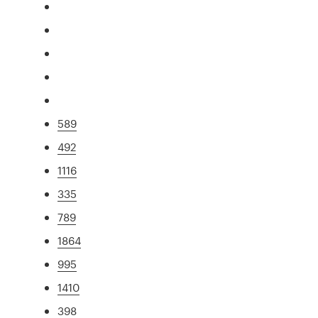
589
492
1116
335
789
1864
995
1410
398