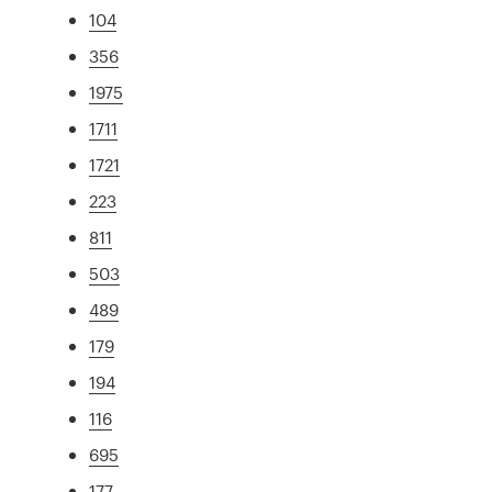
104
356
1975
1711
1721
223
811
503
489
179
194
116
695
177