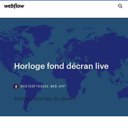
Horloge fond décran live
BESTSOFTSXZEX.WEB.APP
Animaux dans lage de glace 3