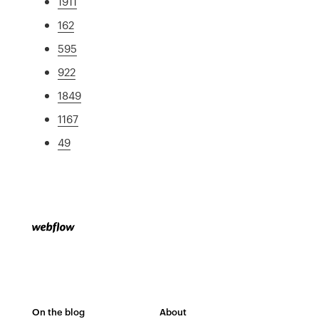
1911
162
595
922
1849
1167
49
On the blog
About