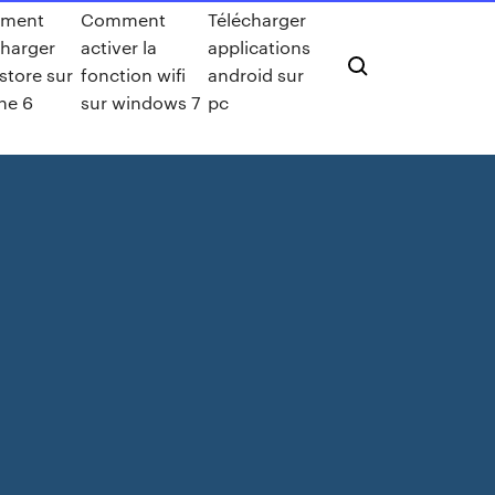
ment
Comment
Télécharger
charger
activer la
applications
store sur
fonction wifi
android sur
ne 6
sur windows 7
pc